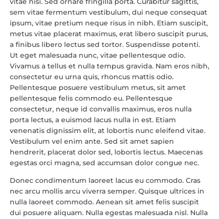
vitae nisi. Sed ornare fringilla porta. Curabitur sagittis,
sem vitae fermentum vestibulum, dui neque consequat
ipsum, vitae pretium neque risus in nibh. Etiam suscipit,
metus vitae placerat maximus, erat libero suscipit purus,
a finibus libero lectus sed tortor. Suspendisse potenti.
Ut eget malesuada nunc, vitae pellentesque odio.
Vivamus a tellus et nulla tempus gravida. Nam eros nibh,
consectetur eu urna quis, rhoncus mattis odio.
Pellentesque posuere vestibulum metus, sit amet
pellentesque felis commodo eu. Pellentesque
consectetur, neque id convallis maximus, eros nulla
porta lectus, a euismod lacus nulla in est. Etiam
venenatis dignissim elit, at lobortis nunc eleifend vitae.
Vestibulum vel enim ante. Sed sit amet sapien
hendrerit, placerat dolor sed, lobortis lectus. Maecenas
egestas orci magna, sed accumsan dolor congue nec.
Donec condimentum laoreet lacus eu commodo. Cras
nec arcu mollis arcu viverra semper. Quisque ultrices in
nulla laoreet commodo. Aenean sit amet felis suscipit
dui posuere aliquam. Nulla egestas malesuada nisl. Nulla