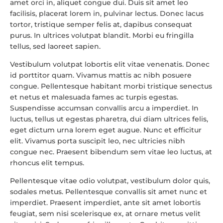
amet orci in, aliquet congue dui. Duis sit amet leo
facilisis, placerat lorem in, pulvinar lectus. Donec lacus
tortor, tristique semper felis at, dapibus consequat
purus. In ultrices volutpat blandit. Morbi eu fringilla
tellus, sed laoreet sapien.
Vestibulum volutpat lobortis elit vitae venenatis. Donec
id porttitor quam. Vivamus mattis ac nibh posuere
congue. Pellentesque habitant morbi tristique senectus
et netus et malesuada fames ac turpis egestas.
Suspendisse accumsan convallis arcu a imperdiet. In
luctus, tellus ut egestas pharetra, dui diam ultrices felis,
eget dictum urna lorem eget augue. Nunc et efficitur
elit. Vivamus porta suscipit leo, nec ultricies nibh
congue nec. Praesent bibendum sem vitae leo luctus, at
rhoncus elit tempus.
Pellentesque vitae odio volutpat, vestibulum dolor quis,
sodales metus. Pellentesque convallis sit amet nunc et
imperdiet. Praesent imperdiet, ante sit amet lobortis
feugiat, sem nisi scelerisque ex, at ornare metus velit