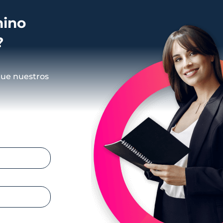
mino
?
que nuestros